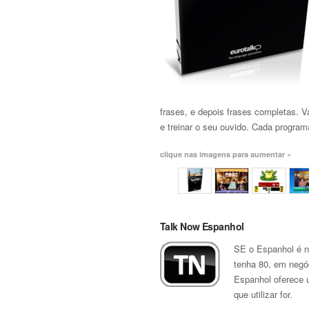
frases, e depois frases completas. V
e treinar o seu ouvido. Cada progra
clique nas imagens para aumentar »
Talk Now Espanhol
SE o Espanhol é no
tenha 80, em negóc
Espanhol oferece u
que utilizar for.