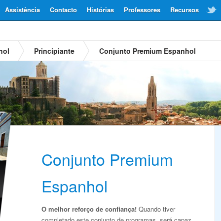
Assistência
Contacto
Histórias
Professores
Recursos
hol
Principiante
Conjunto Premium Espanhol
Conjunto Premium
Espanhol
O melhor reforço de confiança!
Quando tiver
completado este conjunto de programas, será capaz