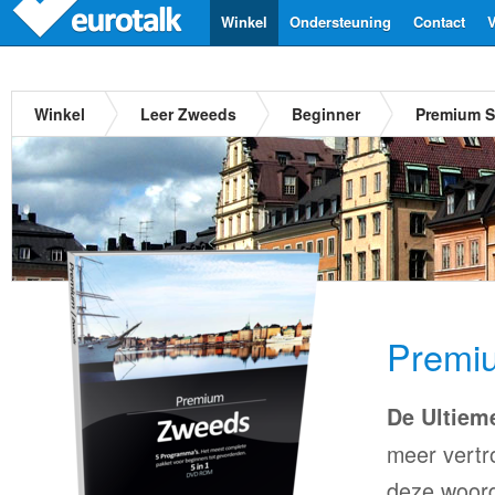
Winkel
Ondersteuning
Contact
V
Winkel
Leer Zweeds
Beginner
Premium S
Premi
De Ultiem
meer vertr
deze woord