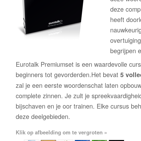
deze compl
heeft door
nauwkeurig
overtuigin
begrijpen 
Eurotalk Premiumset is een waardevolle curs
beginners tot gevorderden.Het bevat
5 voll
zal je een eerste woordenschat laten opbou
complete zinnen. Je zult je spreekvaardighei
bijschaven en je oor trainen. Elke cursus be
deze deelgebieden.
Klik op afbeelding om te vergroten »