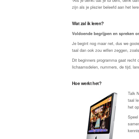
-Als je denkt dat je lui bent, denk d
zijn als je plezier beleefd aan het lere
Wat zal ik leren?
Voldoende begrijpen en spreken om 
Je begint nog maar net, dus we gooien
taal dan ook zou willen zeggen, zoals
Dit beginners programma gaat recht o
lichaamsdelen, nummers, de tijd, lan
Hoe werkt het?
Talk N
taal l
het op
Speel 
samen
kennis