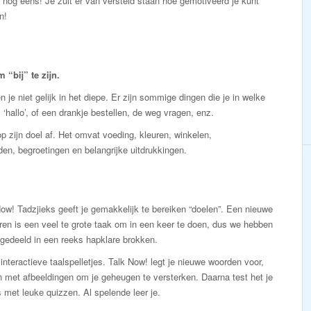
an nog eens! Je zult er van versteld staan hoe gemotiveerd je kunt
n!
“bij” te zijn.
 je niet gelijk in het diepe. Er zijn sommige dingen die je in welke
 ‘hallo’, of een drankje bestellen, de weg vragen, enz.
p zijn doel af. Het omvat voeding, kleuren, winkelen,
den, begroetingen en belangrijke uitdrukkingen.
ow! Tadzjieks geeft je gemakkelijk te bereiken “doelen”. Een nieuwe
eren is een veel te grote taak om in een keer te doen, dus we hebben
gedeeld in een reeks hapklare brokken.
interactieve taalspelletjes. Talk Now! legt je nieuwe woorden voor,
 met afbeeldingen om je geheugen te versterken. Daarna test het je
 met leuke quizzen. Al spelende leer je.