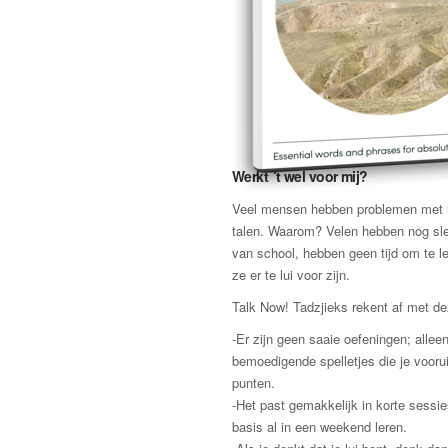
Werkt ´t wel voor mij?
Veel mensen hebben problemen met h
talen. Waarom? Velen hebben nog sle
van school, hebben geen tijd om te l
ze er te lui voor zijn.
Talk Now! Tadzjieks rekent af met d
-Er zijn geen saaie oefeningen; allee
bemoedigende spelletjes die je vooru
punten.
-Het past gemakkelijk in korte sessie
basis al in een weekend leren.