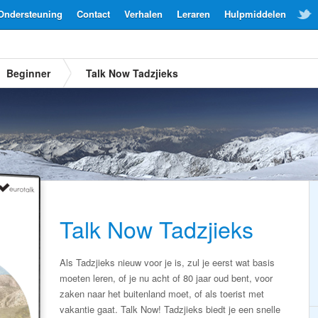
Ondersteuning
Contact
Verhalen
Leraren
Hulpmiddelen
Beginner
Talk Now Tadzjieks
Talk Now Tadzjieks
Als Tadzjieks nieuw voor je is, zul je eerst wat basis
moeten leren, of je nu acht of 80 jaar oud bent, voor
zaken naar het buitenland moet, of als toerist met
vakantie gaat. Talk Now! Tadzjieks biedt je een snelle