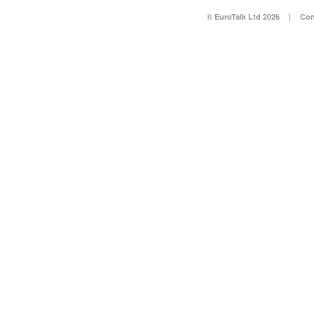
© EuroTalk Ltd 2026
|
Con