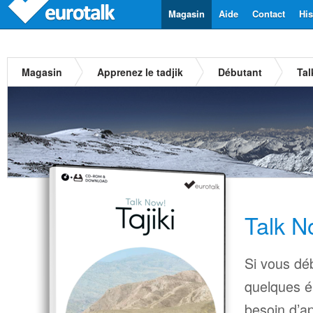
Magasin
Aide
Contact
His
Magasin
Apprenez le tadjik
Débutant
Tal
Talk No
Si vous déb
quelques é
besoin d’a