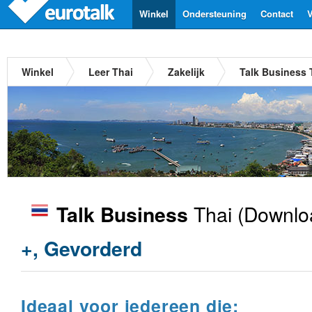
Winkel
Ondersteuning
Contact
V
Winkel
Leer Thai
Zakelijk
Talk Business 
Thai
(Downlo
Talk Business
+, Gevorderd
Ideaal voor iedereen die: