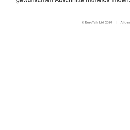
© EuroTalk Ltd 2026
|
Allge