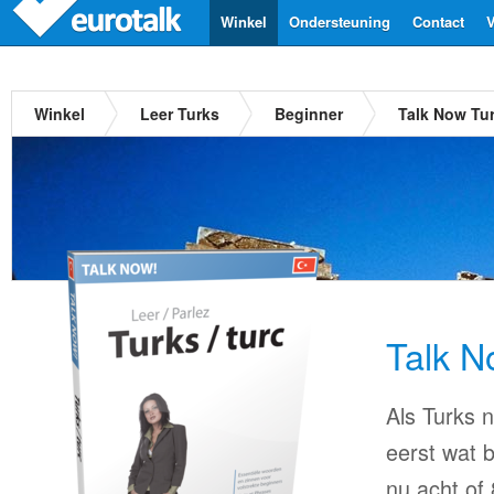
Winkel
Ondersteuning
Contact
V
Winkel
Leer Turks
Beginner
Talk Now Tu
Talk N
Als Turks n
eerst wat b
nu acht of 