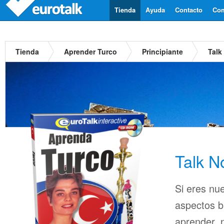
Tienda
Ayuda
Contacto
Com
Tienda
Aprender Turco
Principiante
Talk
Talk N
Si eres nu
aspectos b
aprender, n