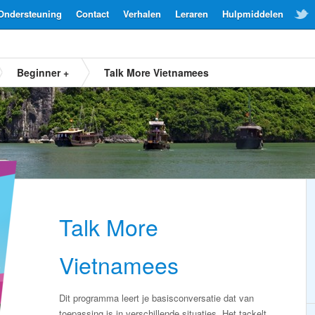
Ondersteuning
Contact
Verhalen
Leraren
Hulpmiddelen
Beginner +
Talk More Vietnamees
Talk More
Vietnamees
Dit programma leert je basisconversatie dat van
toepassing is in verschillende situaties. Het tackelt