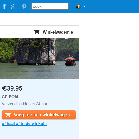
▼
Winkelwagentje
€39.95
CD ROM
Verzending binnen 24 uur
Voeg toe aan winkelwagen
of haal af in de winkel »