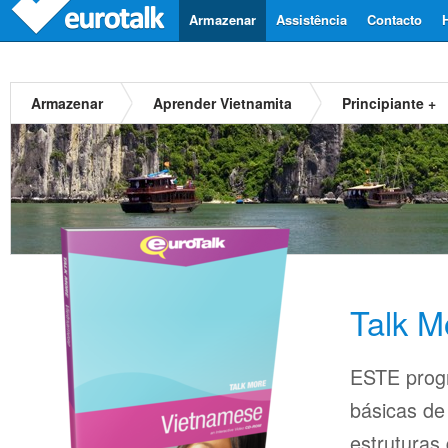
Armazenar
Assistência
Contacto
Armazenar
Aprender Vietnamita
Principiante +
Talk M
ESTE prog
básicas d
estruturas