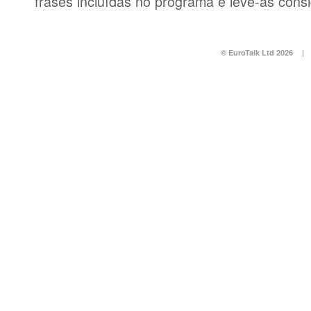
frases incluídas no programa e leve-as consi
© EuroTalk Ltd 2026
|