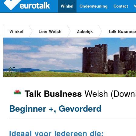
Winkel
Ondersteuning
Contact
V
Winkel
Leer Welsh
Zakelijk
Talk Busines
Welsh
(Downl
Talk Business
Beginner +, Gevorderd
Ideaal voor iedereen die: