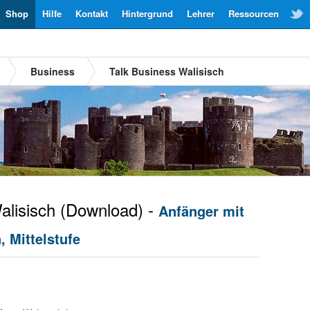
Shop
Hilfe
Kontakt
Hintergrund
Lehrer
Ressourcen
Business
Talk Business Walisisch
lisisch
(Download) -
Anfänger mit
 Mittelstufe