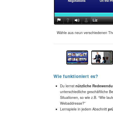
Wähle aus neun verschiedenen The
Wie funktioniert es?
Du lernst
nützliche Redewend
unterschiedliche geschäftliche B
Situationen, so wie z.B. “Wie laut
Webaddresse?”
Lernspiele in jedem Abschnitt
pr