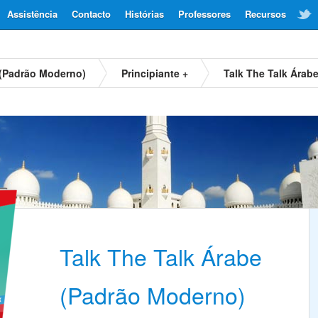
Assistência
Contacto
Histórias
Professores
Recursos
 (Padrão Moderno)
Principiante +
Talk The Talk Árab
Talk The Talk Árabe
(Padrão Moderno)