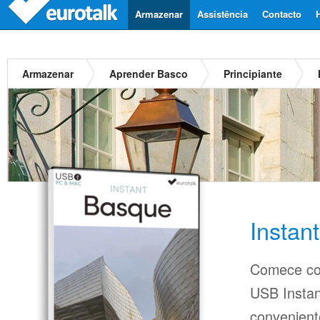
Armazenar
Assistência
Contacto
Armazenar
Aprender Basco
Principiante
Instan
Comece co
USB Insta
conveniente