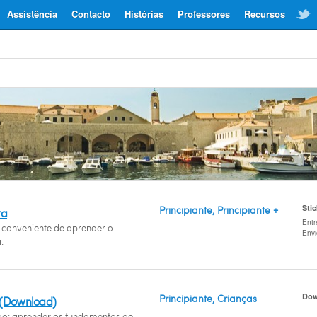
Assistência
Contacto
Histórias
Professores
Recursos
Sti
Principiante, Principiante +
ta
Entr
conveniente de aprender o
Env
.
Dow
Principiante, Crianças
 (Download)
ido: aprender os fundamentos de