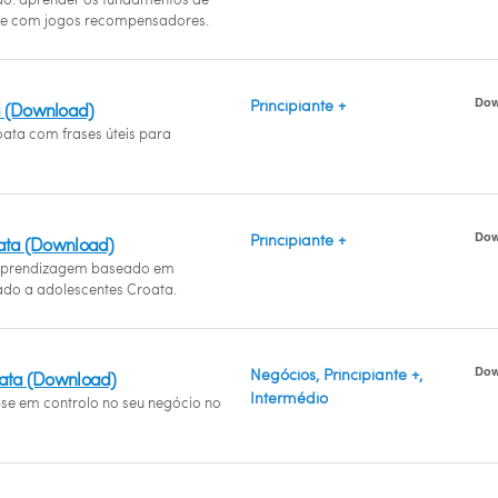
e com jogos recompensadores.
Dow
Principiante +
a (Download)
oata com frases úteis para
Dow
Principiante +
oata (Download)
prendizagem baseado em
do a adolescentes Croata.
Dow
Negócios, Principiante +,
oata (Download)
Intermédio
-se em controlo no seu negócio no