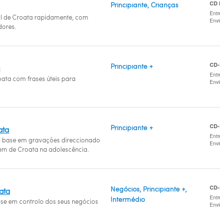
CD
Principiante, Crianças
Entr
al de Croata rapidamente, com
Env
ores.
CD
Principiante +
a
Entr
oata com frases úteis para
Env
CD
Principiante +
ata
Entr
base em gravações direccionado
Env
em de Croata na adolescência.
CD
Negócios, Principiante +,
oata
Entr
Intermédio
a-se em controlo dos seus negócios
Env