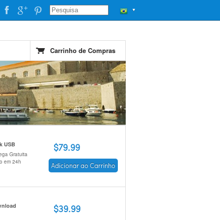
▼
Carrinho de Compras
ck USB
$79.99
ega Gratuita
io em 24h
Adicionar ao Carrinho
nload
$39.99