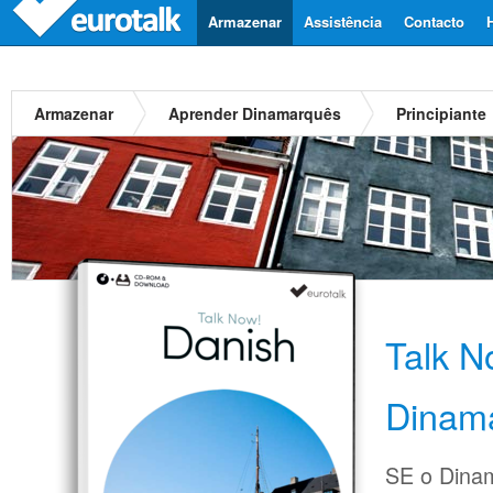
Armazenar
Assistência
Contacto
Armazenar
Aprender Dinamarquês
Principiante
Talk 
Dinam
SE o Dinam