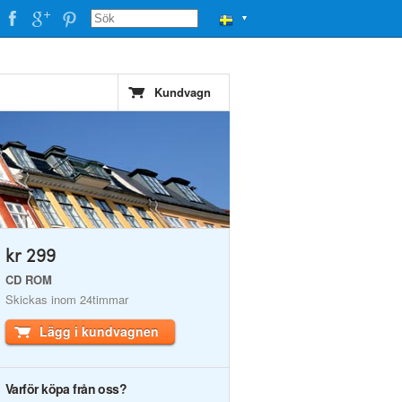
▼
Kundvagn
kr 299
CD ROM
Skickas inom 24timmar
Lägg i kundvagnen
Varför köpa från oss?