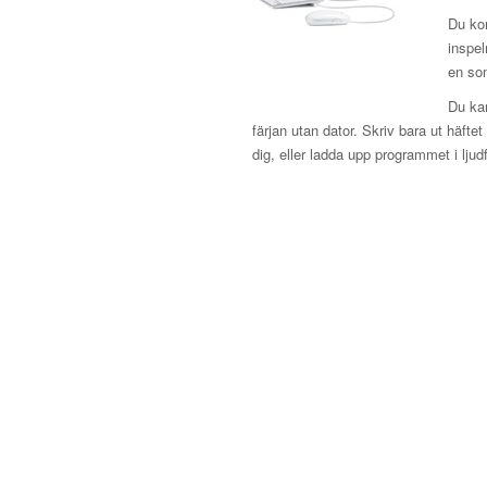
Du ko
inspel
en som
Du kan
färjan utan dator. Skriv bara ut häft
dig, eller ladda upp programmet i ljudfil