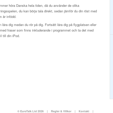
mmer höra Danska hela tiden, då du använder de olika
ningsspelen, du kan börja tala direkt, sedan jämför du din röst med
 är infödd.
 lära dig medan du rör på dig. Fortsätt lära dig på flygplatsen eller
et med fraser som finns inkluderande i programmet och ta det med
 till din iPod.
© EuroTalk Ltd 2026
|
Regler & Villkor
|
Kontakt
|