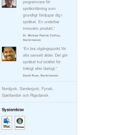
programvara för
språkinlärning som
grundligt fördjupar dig i
språket. En underbar
innovativ produkt.”
Dr. Michael Patrick Collins,
Storbritanien
“En bra utgångspunkt för
alla oavsett ålder. Det gör
språket kul istället för
tråkigt eller läskigt.”
David Rose, Storbritanien
Nordjysk, Sønderjysk, Fynsk,
Sjællandsk och Rigsdansk
Systemkrav