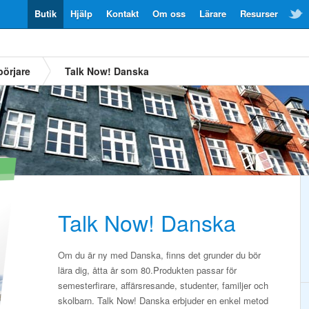
Butik
Hjälp
Kontakt
Om oss
Lärare
Resurser
örjare
Talk Now! Danska
Talk Now! Danska
Om du är ny med Danska, finns det grunder du bör
lära dig, åtta år som 80.Produkten passar för
semesterfirare, affärsresande, studenter, familjer och
skolbarn. Talk Now! Danska erbjuder en enkel metod