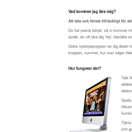
Vad kommer jag lära mig?
Att tala och förstå tillräckligt för at
Du har precis börjat, så vi kommer inte
språk: du vill lära dig ‘hej’, beställa 
Detta nybörjarprogram tar dig direkt t
kroppen, nummer, hur man säger tiden
Hur fungerar det?
Talk N
alldel
delar
Spela 
tillsa
kunska
Tjäna 
och gu