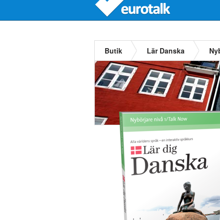
Butik
Lär Danska
Nyb