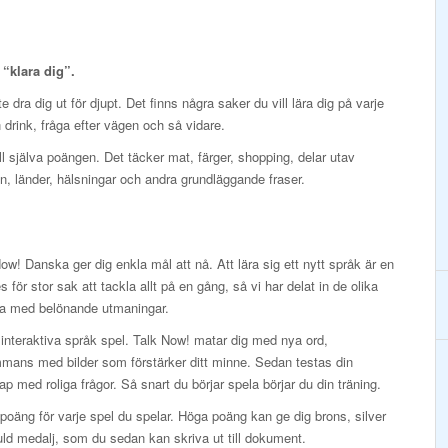
t “klara dig”.
 dra dig ut för djupt. Det finns några saker du vill lära dig på varje
en drink, fråga efter vägen och så vidare.
ill själva poängen. Det täcker mat, färger, shopping, delar utav
, länder, hälsningar och andra grundläggande fraser.
ow! Danska ger dig enkla mål att nå. Att lära sig ett nytt språk är en
es för stor sak att tackla allt på en gång, så vi har delat in de olika
na med belönande utmaningar.
interaktiva språk spel. Talk Now! matar dig med nya ord,
mmans med bilder som förstärker ditt minne. Sedan testas din
p med roliga frågor. Så snart du börjar spela börjar du din träning.
poäng för varje spel du spelar. Höga poäng kan ge dig brons, silver
ld medalj, som du sedan kan skriva ut till dokument.