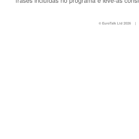
frases incluídas no programa e leve-as consi
© EuroTalk Ltd 2026
|