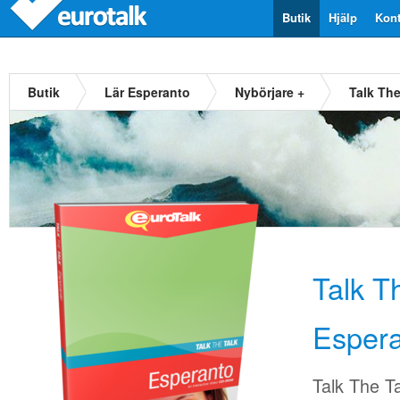
Butik
Hjälp
Kont
Butik
Lär Esperanto
Nybörjare +
Talk Th
Talk T
Esper
Talk The T