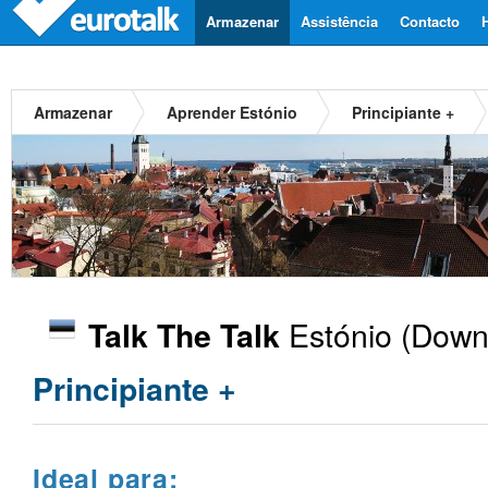
Armazenar
Assistência
Contacto
Armazenar
Aprender Estónio
Principiante +
Estónio
(Downl
Talk The Talk
Principiante +
Ideal para: