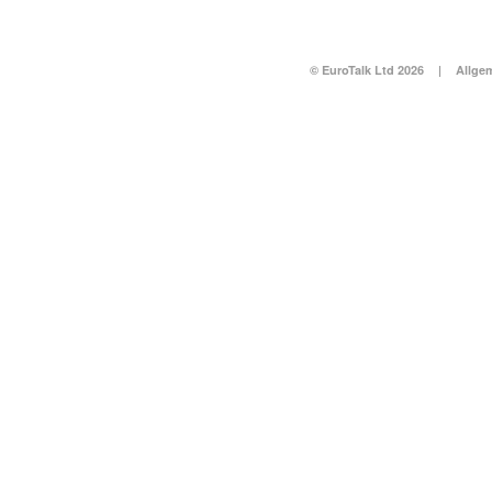
© EuroTalk Ltd 2026
|
Allge