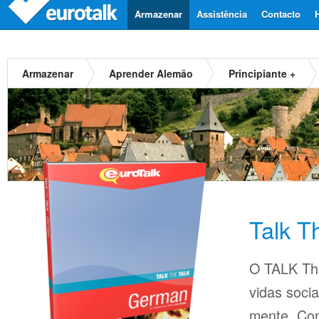
Armazenar
Assistência
Contacto
Armazenar
Aprender Alemão
Principiante +
Talk T
O TALK The
vidas soci
mente. Con