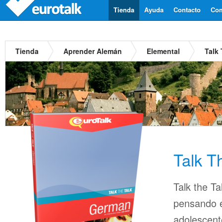
Tienda
Ayuda
Contacto
Com
Tienda
Aprender Alemán
Elemental
Talk
Talk T
Talk the Ta
pensando en
adolescent