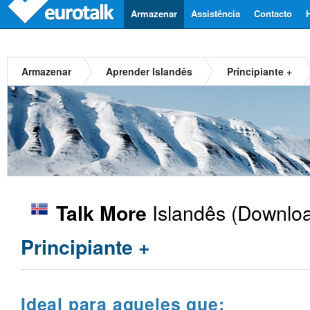
Armazenar
Assistência
Contacto
Armazenar
Aprender Islandês
Principiante +
Islandês
(Downloa
Talk More
Principiante +
Ideal para aqueles que: