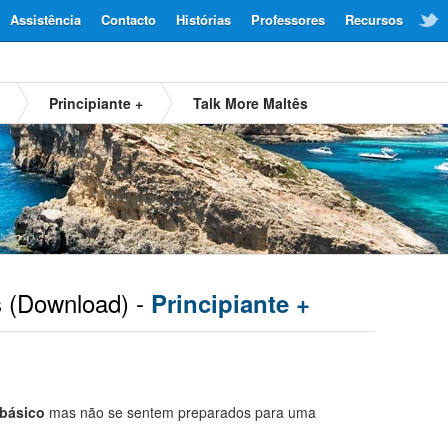
Assistência
Contacto
Histórias
Professores
Recursos
Principiante +
Talk More Maltês
s
(Download) -
Principiante +
 básico
mas não se sentem preparados para uma