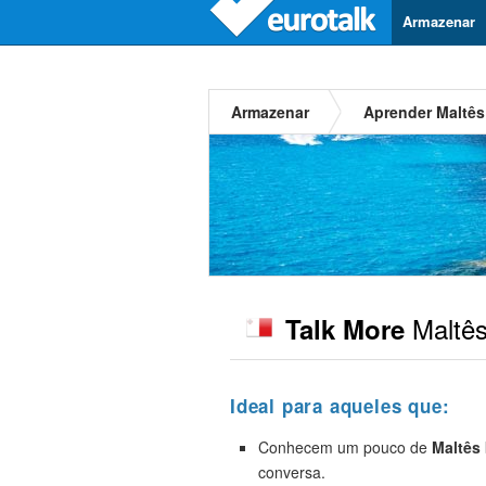
Armazenar
Armazenar
Aprender Maltês
Maltê
Talk More
Ideal para aqueles que:
Conhecem um pouco de
Maltês
conversa.