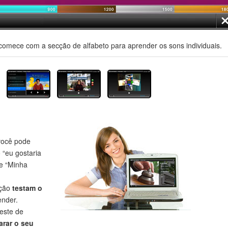
comece com a secção de alfabeto para aprender os sons individuais.
ocê pode
o “eu gostaria
 e “Minha
eção
testam o
nder.
este de
rar o seu