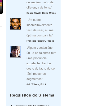
dependem muito da
diferença de tons.”
Roger Mayall, Reino Unido
“Um curso
inacreditavelmente
fácil de usar, e uma
óptima companhia.”
François Perrault, França
“Algum vocabulário
útil, e os falantes têm
uma pronúncia
excelente. Também
gosto do facto de ser
fácil repetir os
segmentos.”
J.G. Wilson, E.U.A.
Requisitos do Sistema
Windows XP SP3/Vista /