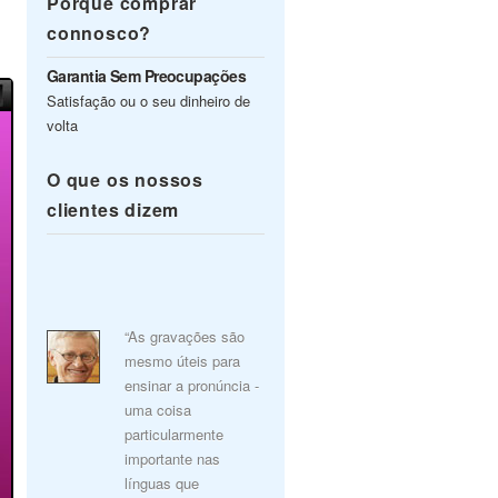
Porquê comprar
connosco?
Garantia Sem Preocupações
Satisfação ou o seu dinheiro de
volta
O que os nossos
clientes dizem
“As gravações são
mesmo úteis para
ensinar a pronúncia -
uma coisa
particularmente
importante nas
línguas que