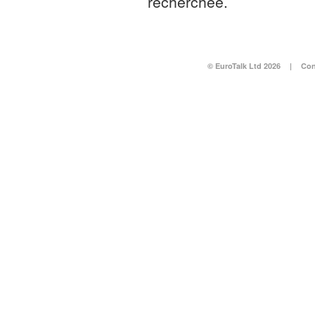
recherchée.
© EuroTalk Ltd 2026
|
Con