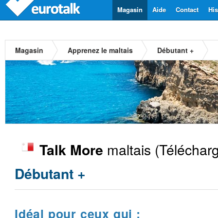
Magasin
Aide
Contact
His
Magasin
Apprenez le maltais
Débutant +
maltais
(Télécharg
Talk More
Débutant +
Idéal pour ceux qui :