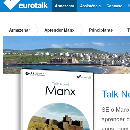
Armazenar
Assistência
Contacto
Armazenar
Aprender Manx
Principiante
T
Talk 
SE o Manx 
aprender o
anos, quer