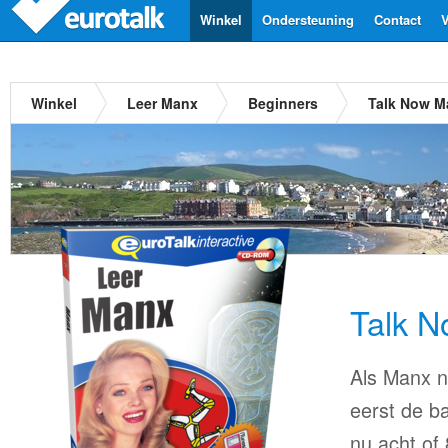
Winkel
Ondersteuning
Contact
V
Winkel
Leer Manx
Beginners
Talk Now M
Talk 
Als Manx ni
eerst de ba
nu acht of 