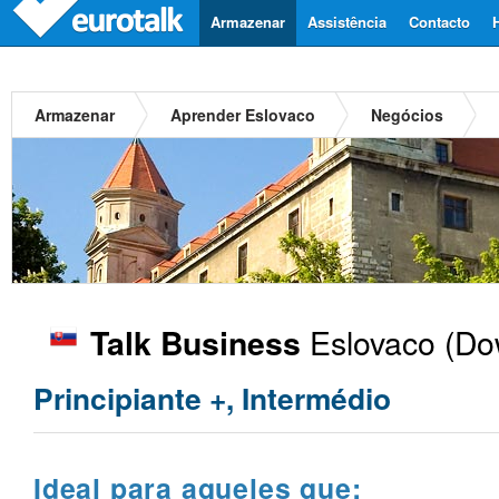
Armazenar
Assistência
Contacto
Armazenar
Aprender Eslovaco
Negócios
Eslovaco
(Dow
Talk Business
Principiante +, Intermédio
Ideal para aqueles que: