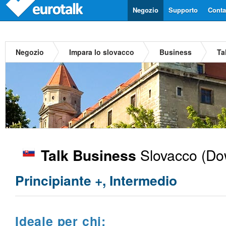
Negozio
Supporto
Contat
Negozio
Impara lo slovacco
Business
Ta
Slovacco
(Dow
Talk Business
Principiante +, Intermedio
Ideale per chi: