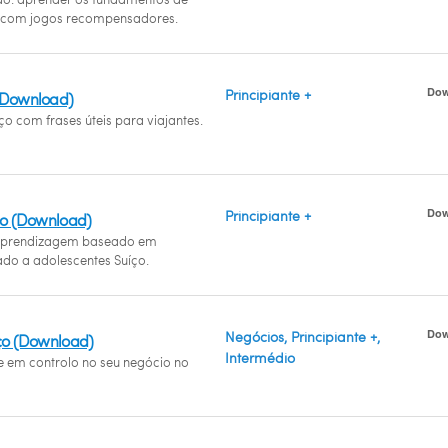
 com jogos recompensadores.
Dow
Principiante +
 (Download)
ço com frases úteis para viajantes.
Dow
Principiante +
íço (Download)
prendizagem baseado em
do a adolescentes Suíço.
Dow
Negócios, Principiante +,
íço (Download)
Intermédio
se em controlo no seu negócio no