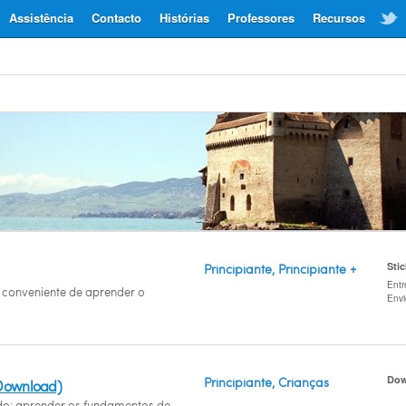
Assistência
Contacto
Histórias
Professores
Recursos
Sti
Principiante, Principiante +
Entr
conveniente de aprender o
Env
Dow
Principiante, Crianças
(Download)
ido: aprender os fundamentos de