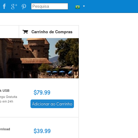
▼
Carrinho de Compras
ck USB
$79.99
ega Gratuita
io em 24h
Adicionar ao Carrinho
nload
$39.99