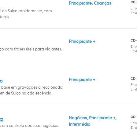
CD
Principiante, Crianças
Entr
l de Suíço rapidamente, com
Env
ores.
CD
Principiante +
Entr
ço com frases úteis para viajantes.
Env
CD
Principiante +
ço
Entr
base em gravações direccionado
Env
m de Suíço na adolescência.
CD
Negócios, Principiante +,
ço
Entr
Intermédio
se em controlo dos seus negócios
Env