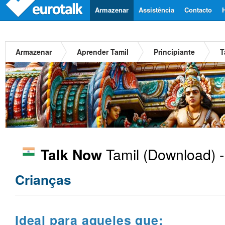
Armazenar
Assistência
Contacto
Armazenar
Aprender Tamil
Principiante
T
Tamil
(Download) 
Talk Now
Crianças
Ideal para aqueles que: