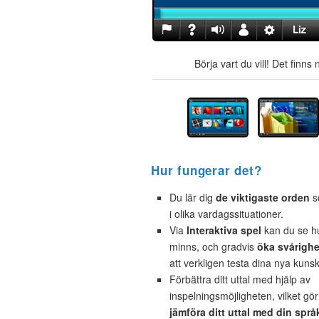
Börja vart du vill! Det finn
Hur fungerar det?
Du lär dig
de viktigaste orden
s
i olika vardagssituationer.
Via
Interaktiva spel
kan du se h
minns, och gradvis
öka svårigh
att verkligen testa dina nya kuns
Förbättra ditt uttal med hjälp av
inspelningsmöjligheten, vilket gör
jämföra ditt uttal med din språ