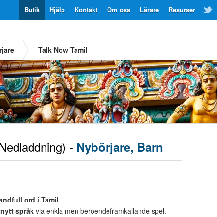
Butik
Hjälp
Kontakt
Om oss
Lärare
Resurser
jare
Talk Now Tamil
Nedladdning) -
Nybörjare, Barn
andfull ord i Tamil
.
t
nytt språk
via enkla men beroendeframkallande spel.