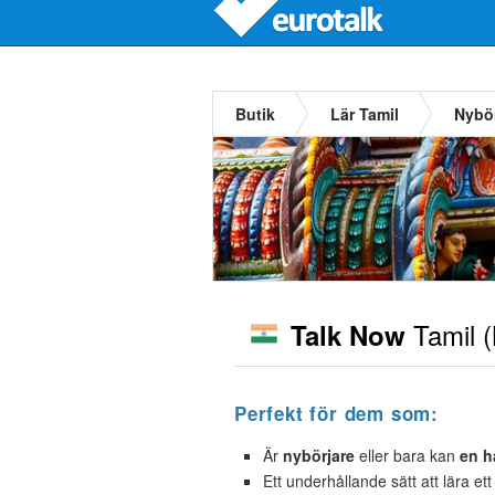
Butik
Lär Tamil
Nybör
Tamil
(
Talk Now
Perfekt för dem som:
Är
nybörjare
eller bara kan
en h
Ett underhållande sätt att lära et