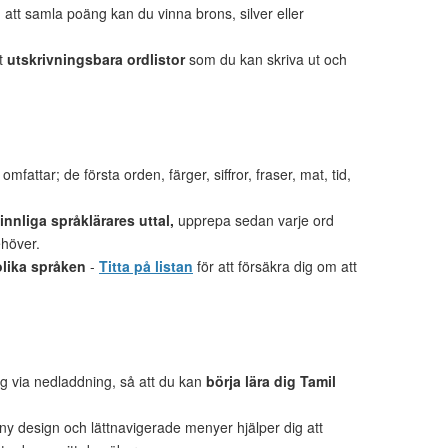
tt samla poäng kan du vinna brons, silver eller
et
utskrivningsbara ordlistor
som du kan skriva ut och
mfattar; de första orden, färger, siffror, fraser, mat, tid,
nnliga språklärares uttal,
upprepa sedan varje ord
ehöver.
olika språken
-
Titta på listan
för att försäkra dig om att
lig via nedladdning, så att du kan
börja lära dig Tamil
 ny design och lättnavigerade menyer hjälper dig att