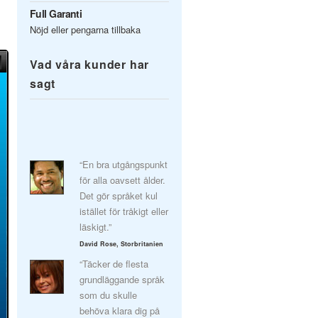
Full Garanti
Nöjd eller pengarna tillbaka
Vad våra kunder har
sagt
“En bra utgångspunkt
för alla oavsett ålder.
Det gör språket kul
istället för tråkigt eller
läskigt.”
David Rose, Storbritanien
“Täcker de flesta
grundläggande språk
som du skulle
behöva klara dig på