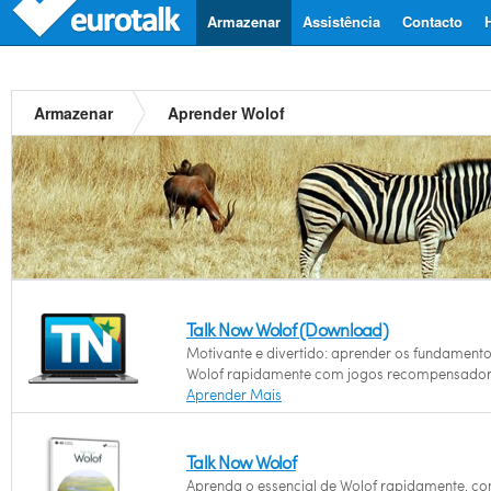
Armazenar
Assistência
Contacto
Armazenar
Aprender Wolof
Talk Now Wolof (Download)
Motivante e divertido: aprender os fundament
Wolof rapidamente com jogos recompensador
Aprender Mais
Talk Now Wolof
Aprenda o essencial de Wolof rapidamente, c