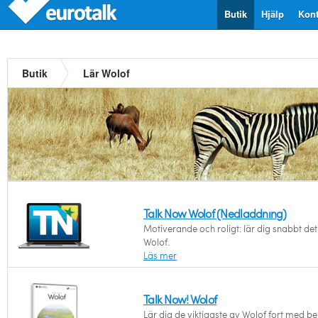
Butik
Hjälp
Kont
Butik
Lär Wolof
Talk Now Wolof (Nedladdning)
Motiverande och roligt: lär dig snabbt det 
Wolof.
Läs mer
Talk Now! Wolof
Lär dig de viktigaste av Wolof fort med b