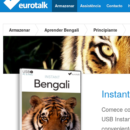
Armazenar
Assistência
Contacto
Armazenar
Aprender Bengali
Principiante
Instan
Comece co
USB Insta
conveniente