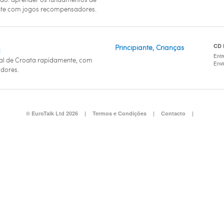
te com jogos recompensadores.
CD
Principiante, Crianças
a
Entr
al de Croata rapidamente, com
Env
dores.
© EuroTalk Ltd 2026
|
Termos e Condições
|
Contacto
|