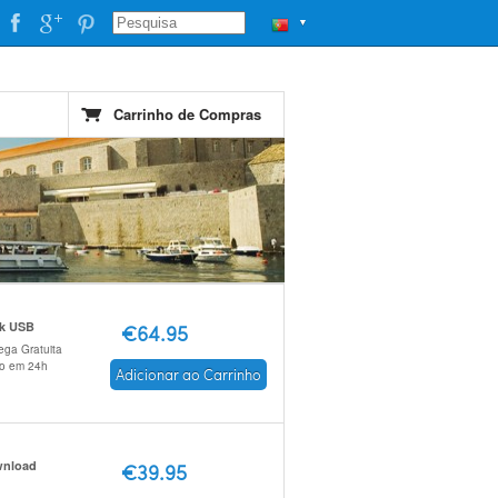
▼
Carrinho de Compras
ck USB
€64.95
ega Gratuita
io em 24h
Adicionar ao Carrinho
nload
€39.95