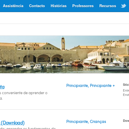
Assistência
Contacto
Histórias
Professores
Recursos
Sti
Principiante, Principiante +
ata
Entr
 conveniente de aprender o
Env
a.
Dow
Principiante, Crianças
a (Download)
tido: aprender os fundamentos de