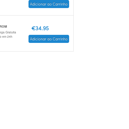
Adicionar ao Carrinho
 ROM
€34.95
ega Gratuita
io em 24h
Adicionar ao Carrinho