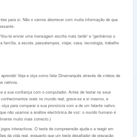
antes para si. Não o vamos aborrecer com muita informação de que
ressante.
 “Vou-te enviar uma mensagem escrita mais tarde” e “ganhámos o
 família, a escola, passatempos, viajar, casa, tecnologia, trabalho
e aprenda! Veja e oiça como falar Dinamarquês através de vídeos de
es nativos.
ce a sua confiança com o computador. Antes de testar os seus
 conhecimentos orais no mundo real, grave-se a si mesmo, e
s oiça para comparar a sua pronúncia com a de um falante nativo.
 que não usamos a análise electrónica de voz: o ouvido humano é
lmente muito mais correcto.)
jogos interactivos. O teste de compreensão ajuda-o a reagir em
ões da vida real, enquanto que um teste desafiador de gravação