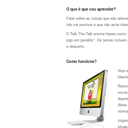
O que é que vou aprender?
Falar sobre as coisas que são relev
não vai precisar e que não acha inte
O Talk The Talk ensina frases como
jogo em penáltis”. Os temas incluem a
e desporto.
Como funciona?
Veja 
falant
Refor
novos
depoi
(Note
norma
Jogue 
situaç