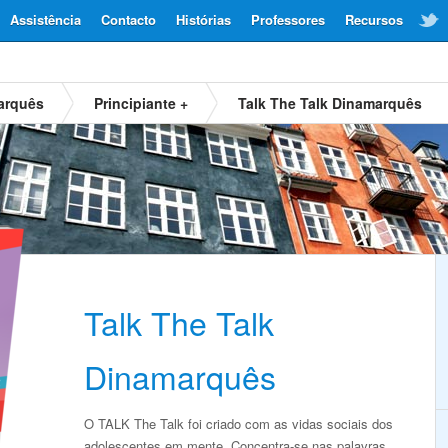
Assistência
Contacto
Histórias
Professores
Recursos
arquês
Principiante +
Talk The Talk Dinamarquês
Talk The Talk
Dinamarquês
O TALK The Talk foi criado com as vidas sociais dos
adolescentes em mente. Concentra-se nas palavras