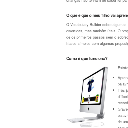
crianças não tenham de saber ler par
O que é que o meu filho vai apren
O Vocabulary Builder cobre algumas 
divertidas, mas também úteis. O prog
dê os primeiros passos sem o sobrec
frases simples com algumas preposi
Como é que funciona?
Existe
Apren
palavr
Três 
difíc
record
Grave 
palav
de um 
com qu