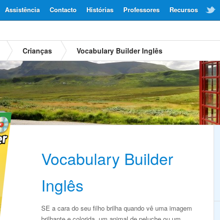
Assistência
Contacto
Histórias
Professores
Recursos
Crianças
Vocabulary Builder Inglês
Vocabulary Builder
Inglês
SE a cara do seu filho brilha quando vê uma imagem
brilhante e colorida, um animal de peluche ou um