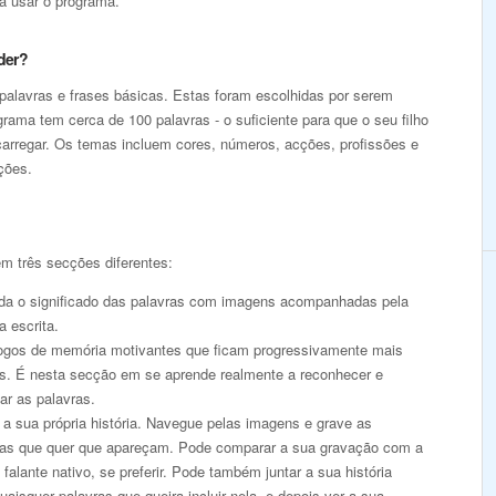
a usar o programa.
der?
palavras e frases básicas. Estas foram escolhidas por serem
rama tem cerca de 100 palavras - o suficiente para que o seu filho
arregar. Os temas incluem cores, números, acções, profissões e
ções.
m três secções diferentes:
da o significado das palavras com imagens acompanhadas pela
a escrita.
jogos de memória motivantes que ficam progressivamente mais
eis. É nesta secção em se aprende realmente a reconhecer e
ar as palavras.
a sua própria história. Navegue pelas imagens e grave as
ras que quer que apareçam. Pode comparar a sua gravação com a
falante nativo, se preferir. Pode também juntar a sua história
aisquer palavras que queira incluir nela, e depois ver a sua