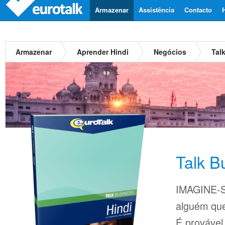
Armazenar
Assistência
Contacto
Armazenar
Aprender Hindi
Negócios
Tal
Talk B
IMAGINE-S
alguém que
É provável