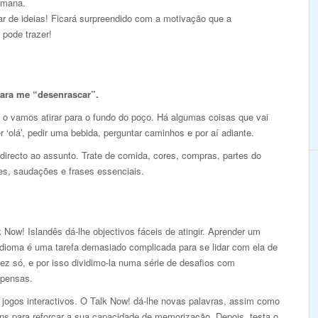
emana.
r de ideias! Ficará surpreendido com a motivação que a
 pode trazer!
para me “desenrascar”.
 o vamos atirar para o fundo do poço. Há algumas coisas que vai
r ‘olá’, pedir uma bebida, perguntar caminhos e por aí adiante.
 directo ao assunto. Trate de comida, cores, compras, partes do
es, saudações e frases essenciais.
 Now! Islandês dá-lhe objectivos fáceis de atingir. Aprender um
idioma é uma tarefa demasiado complicada para se lidar com ela de
ez só, e por isso dividimo-la numa série de desafios com
pensas.
 jogos interactivos. O Talk Now! dá-lhe novas palavras, assim como
ns para reforçar a sua capacidade de memorização. Depois, testa o