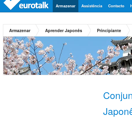
Armazenar
Assistência
Contacto
Armazenar
Aprender Japonês
Principiante
Conju
Japon