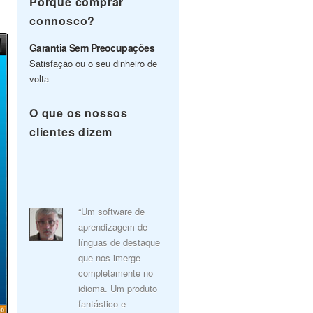
Porquê comprar
connosco?
Garantia Sem Preocupações
Satisfação ou o seu dinheiro de
volta
O que os nossos
clientes dizem
“Um software de
aprendizagem de
línguas de destaque
que nos imerge
completamente no
idioma. Um produto
fantástico e