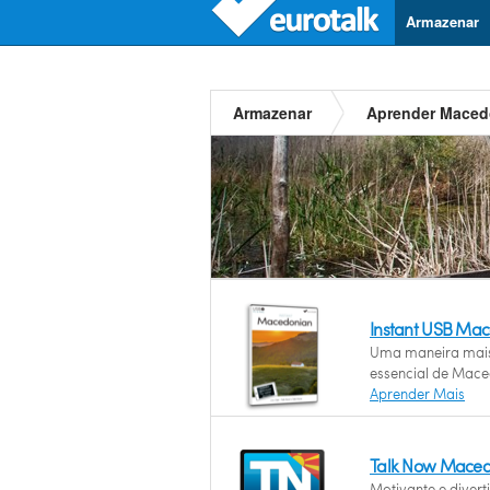
Armazenar
Armazenar
Aprender Maced
Instant USB Ma
Uma maneira mais
essencial de Mace
Aprender Mais
Talk Now Maced
Motivante e diver