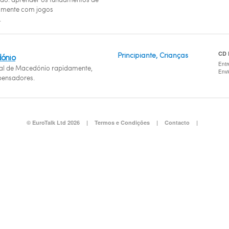
amente com jogos
.
CD
Principiante, Crianças
ónio
Entr
al de Macedónio rapidamente,
Env
ensadores.
© EuroTalk Ltd 2026
|
Termos e Condições
|
Contacto
|