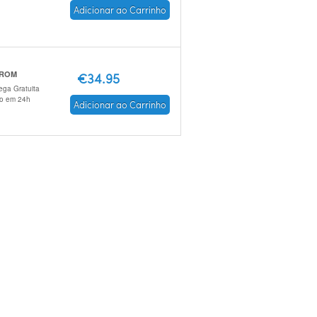
Adicionar ao Carrinho
 ROM
€34.95
ega Gratuita
io em 24h
Adicionar ao Carrinho