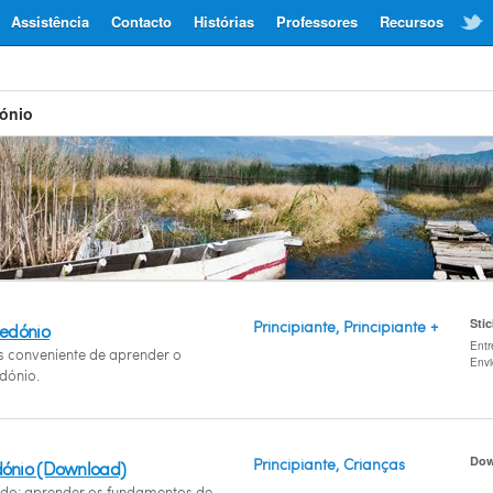
Assistência
Contacto
Histórias
Professores
Recursos
ónio
Sti
Principiante, Principiante +
cedónio
Entr
 conveniente de aprender o
Env
dónio.
Dow
Principiante, Crianças
ónio (Download)
tido: aprender os fundamentos de