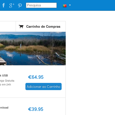
▼
Carrinho de Compras
ck USB
€64.95
ega Gratuita
io em 24h
Adicionar ao Carrinho
nload
€39.95