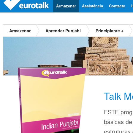
Armazenar
Assistência
Contacto
Armazenar
Aprender Punjabi
Principiante +
Talk M
ESTE prog
básicas d
estruturas