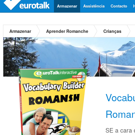
Armazenar
Assistência
Contacto
Armazenar
Aprender Romanche
Crianças
Vocabu
Roman
SE a cara d