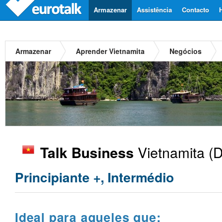
Armazenar
Assistência
Contacto
Armazenar
Aprender Vietnamita
Negócios
Vietnamita
(D
Talk Business
Principiante +, Intermédio
Ideal para aqueles que: