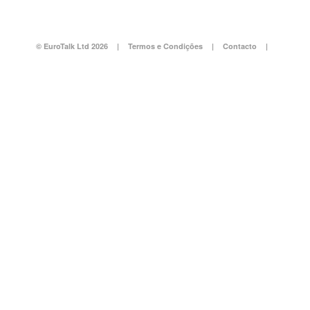
© EuroTalk Ltd 2026
|
Termos e Condições
|
Contacto
|