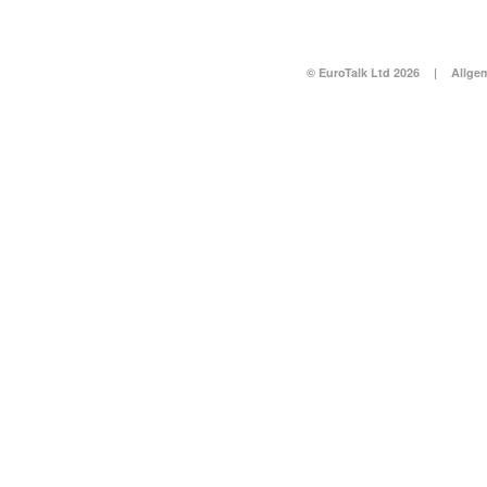
© EuroTalk Ltd 2026
|
Allge