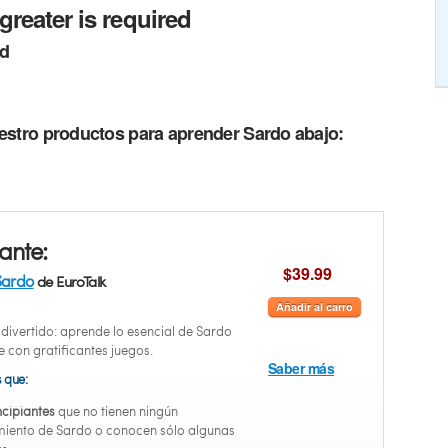
greater is required
ed
estro productos para aprender Sardo abajo:
iante:
$39.99
Sardo
de EuroTalk
Añadir al carro
divertido: aprende lo esencial de Sardo
 con gratificantes juegos.
Saber más
s que:
ncipiantes
que no tienen ningún
iento de Sardo o conocen sólo algunas