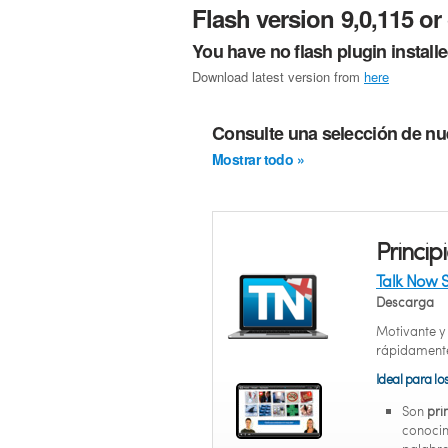
Flash version 9,0,115 or 
You have no flash plugin install
Download latest version from
here
Consulte una selección de nu
Mostrar todo »
Princip
Talk Now 
Descarga
Motivante y 
rápidamente
Ideal para lo
Son
pri
conocim